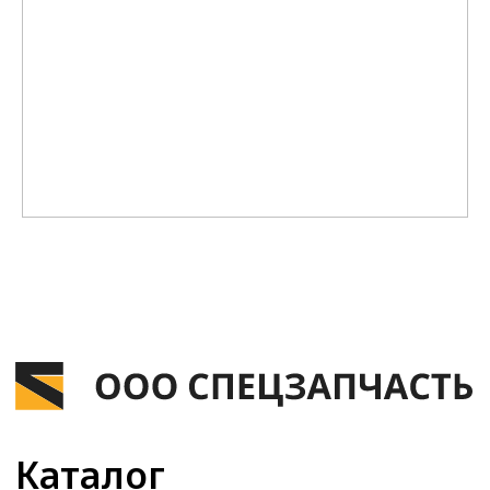
Каталог
Ходовая часть
Запчасти двигателя
Запчасти топливной системы
Пальцы и втулки
Редукторы и насосы
Производство гидролиний
Контакты
Телефон:
+7 4932 99-99-85