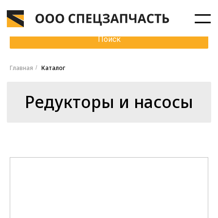
Verification: ba60588a5c70ab05
Поиск
Главная
Каталог
/
Редукторы и насосы